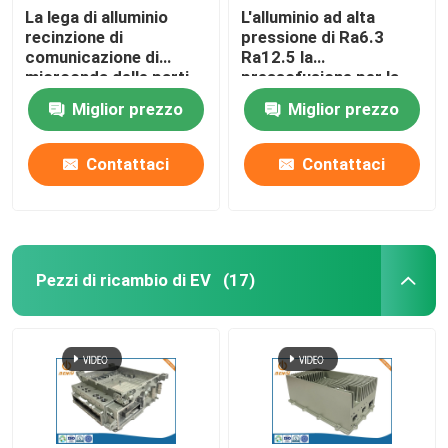
La lega di alluminio
L'alluminio ad alta
recinzione di
pressione di Ra6.3
comunicazione di
Ra12.5 la
microonda delle parti
pressofusione per la
della pressofusione
comunicazione
Miglior prezzo
Miglior prezzo
Contattaci
Contattaci
Pezzi di ricambio di EV
(17)