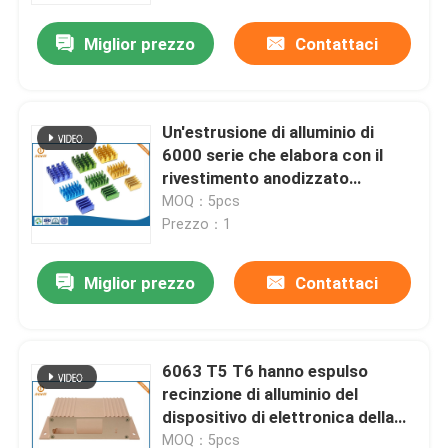
Miglior prezzo
Contattaci
Un'estrusione di alluminio di
6000 serie che elabora con il
rivestimento anodizzato
spazzolato
MOQ：5pcs
Prezzo：1
Miglior prezzo
Contattaci
Casa
6063 T5 T6 hanno espulso
Prodotti
recinzione di alluminio del
dispositivo di elettronica della
cassa della scatola
Chi siamo
MOQ：5pcs