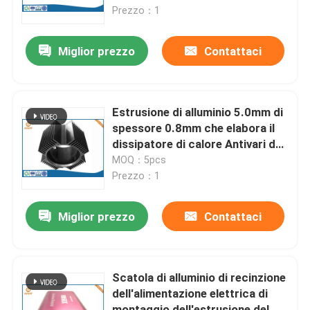
Prezzo：1
Fatory Tour
Miglior prezzo
Contattaci
Controllo di qualità
Estrusione di alluminio 5.0mm di
Contattaci
spessore 0.8mm che elabora il
dissipatore di calore Antivari del
LED
MOQ：5pcs
notizie
Prezzo：1
L'alluminio la pressofusione
Miglior prezzo
Contattaci
Pezzi di ricambio di EV
Scatola di alluminio di recinzione
dell'alimentazione elettrica di
Pezzi meccanici di CNC
montaggio dell'estrusione del