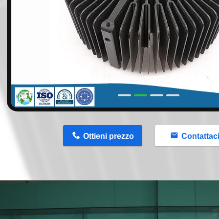
n
Ottieni prezzo
Contattac