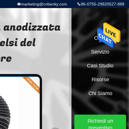
marketing@cnbenky.com
86-0755-29820527-888
a anodizzata
elsi del
Casa
Servizio
ore
Casi Studio
Risorse
Chi Siamo
Richiedi un
preventivo