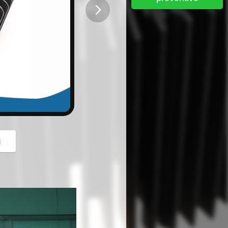
button
i