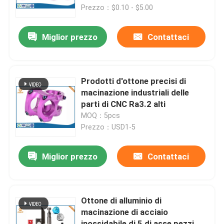
Prezzo：$0.10 - $5.00
Fatory Tour
Miglior prezzo
Contattaci
Controllo di qualità
Prodotti d'ottone precisi di
Contattaci
macinazione industriali delle
parti di CNC Ra3.2 alti
MOQ：5pcs
notizie
Prezzo：USD1-5
L'alluminio la pressofusione
Miglior prezzo
Contattaci
Pezzi di ricambio di EV
Ottone di alluminio di
macinazione di acciaio
Pezzi meccanici di CNC
inossidabile di 5 di asse pezzi