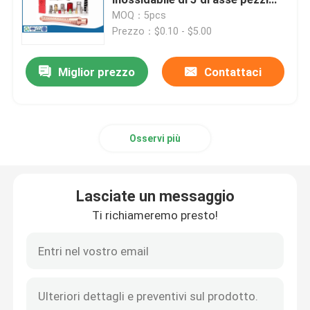
meccanici di CNC
MOQ：5pcs
Prezzo：$0.10 - $5.00
Parti di giro di CNC
Miglior prezzo
Contattaci
Parti di fresatura di CNC
Recinzioni elettroniche su ordinazione
Osservi più
Parti di plastica su ordinazione dell'iniezione
Lasciate un messaggio
Stampaggi ad iniezione di plastica
Ti richiameremo presto!
la muffa della pressofusione
I ricambi auto della pressofusione