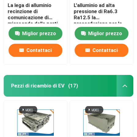
La lega di alluminio
L'alluminio ad alta
recinzione di
pressione di Ra6.3
comunicazione di
Ra12.5 la
microonda delle parti
pressofusione per la
della pressofusione
comunicazione
Miglior prezzo
Miglior prezzo
Contattaci
Contattaci
Pezzi di ricambio di EV
(17)