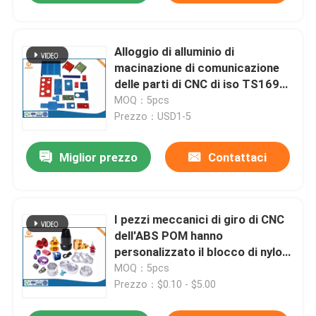
Alloggio di alluminio di
macinazione di comunicazione
delle parti di CNC di iso TS16949
EICC
MOQ：5pcs
Prezzo：USD1-5
Miglior prezzo
Contattaci
I pezzi meccanici di giro di CNC
dell'ABS POM hanno
personalizzato il blocco di nylon
di plastica
MOQ：5pcs
Prezzo：$0.10 - $5.00