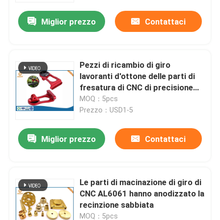
Miglior prezzo
Contattaci
Pezzi di ricambio di giro
lavoranti d'ottone delle parti di
fresatura di CNC di precisione
Ra0.4
MOQ：5pcs
Prezzo：USD1-5
Miglior prezzo
Contattaci
Casa
Le parti di macinazione di giro di
Prodotti
CNC AL6061 hanno anodizzato la
recinzione sabbiata
Chi siamo
MOQ：5pcs