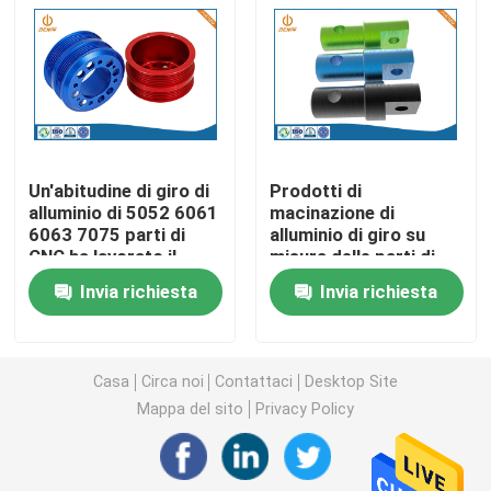
Parti di giro di CNC
Parti di fresatura di CNC
Un'abitudine di giro di
Prodotti di
Recinzioni elettroniche su ordinazione
alluminio di 5052 6061
macinazione di
6063 7075 parti di
alluminio di giro su
CNC ha lavorato il
misura delle parti di
Parti di plastica su ordinazione dell'iniezione
prodotto a macchina
CNC di Ra0.2 Ra3.2
Invia richiesta
Invia richiesta
Stampaggi ad iniezione di plastica
Casa
Circa noi
Contattaci
Desktop Site
la muffa della pressofusione
Mappa del sito
Privacy Policy
I ricambi auto della pressofusione