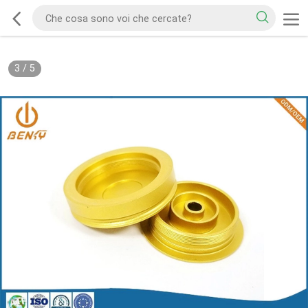
3
/
5