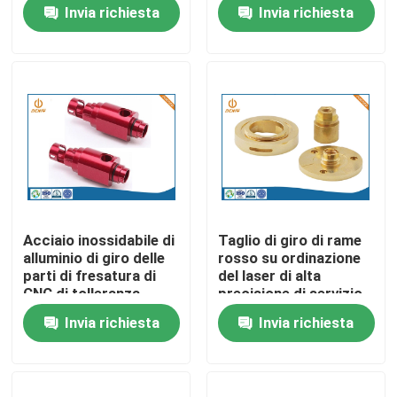
alta precisione
Invia richiesta
Invia richiesta
Fatory Tour
Controllo di qualità
Contattaci
notizie
Acciaio inossidabile di
Taglio di giro di rame
alluminio di giro delle
rosso su ordinazione
L'alluminio la pressofusione
parti di fresatura di
del laser di alta
CNC di tolleranza
precisione di servizio
0.002mm
di CNC
Invia richiesta
Invia richiesta
Pezzi di ricambio di EV
Pezzi meccanici di CNC