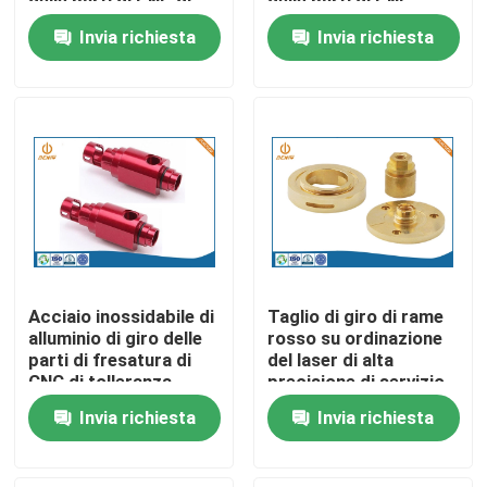
delle parti di CNC di
delle parti di CNC
alta precisione
Invia richiesta
Invia richiesta
Fatory Tour
Controllo di qualità
Contattaci
notizie
Acciaio inossidabile di
Taglio di giro di rame
L'alluminio la pressofusione
alluminio di giro delle
rosso su ordinazione
parti di fresatura di
del laser di alta
CNC di tolleranza
precisione di servizio
0.002mm
di CNC
Pezzi di ricambio di EV
Invia richiesta
Invia richiesta
Pezzi meccanici di CNC