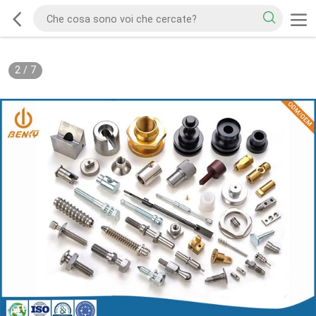
2
/
7