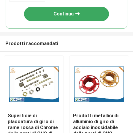
Continua
Prodotti raccomandati
Casa
Prodotti
Superficie di
Prodotti metallici di
placcatura di giro di
alluminio di giro di
rame rossa di Chrome
acciaio inossidabile
Chi siamo