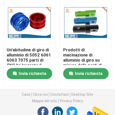
Parti di giro di CNC
Parti di fresatura di CNC
Recinzioni elettroniche su ordinazione
Un'abitudine di giro di
Prodotti di
alluminio di 5052 6061
macinazione di
6063 7075 parti di
alluminio di giro su
Parti di plastica su ordinazione dell'iniezione
CNC ha lavorato il
misura delle parti di
prodotto a macchina
CNC di Ra0.2 Ra3.2
Invia richiesta
Invia richiesta
Stampaggi ad iniezione di plastica
la muffa della pressofusione
Casa
Circa noi
Contattaci
Desktop Site
Mappa del sito
Privacy Policy
I ricambi auto della pressofusione