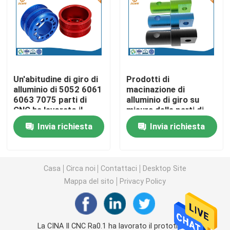
Parti di giro di CNC
Parti di fresatura di CNC
Un'abitudine di giro di
Prodotti di
alluminio di 5052 6061
macinazione di
Recinzioni elettroniche su ordinazione
6063 7075 parti di
alluminio di giro su
CNC ha lavorato il
misura delle parti di
prodotto a macchina
CNC di Ra0.2 Ra3.2
Parti di plastica su ordinazione dell'iniezione
Invia richiesta
Invia richiesta
Stampaggi ad iniezione di plastica
Casa
Circa noi
Contattaci
Desktop Site
Mappa del sito
Privacy Policy
la muffa della pressofusione
I ricambi auto della pressofusione
La CINA Il CNC Ra0.1 ha lavorato il prototipo a