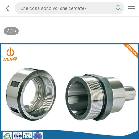
2
/
5