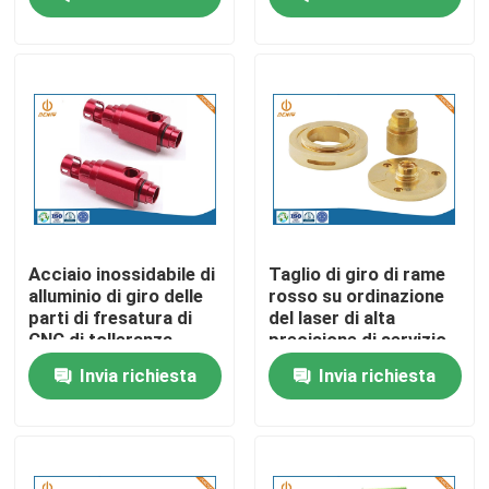
Fatory Tour
Controllo di qualità
Contattaci
notizie
Acciaio inossidabile di
Taglio di giro di rame
alluminio di giro delle
rosso su ordinazione
parti di fresatura di
del laser di alta
L'alluminio la pressofusione
CNC di tolleranza
precisione di servizio
0.002mm
di CNC
Invia richiesta
Invia richiesta
Pezzi di ricambio di EV
Pezzi meccanici di CNC