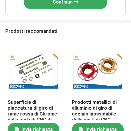
Continua
Prodotti raccomandati
Casa
Superficie di
Prodotti metallici di
placcatura di giro di
alluminio di giro di
Prodotti
rame rossa di Chrome
acciaio inossidabile
delle parti di CNC di
delle parti di CNC
alta precisione
Invia richiesta
Invia richiesta
Chi siamo