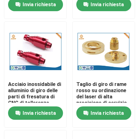
alta precisione
Invia richiesta
Invia richiesta
Fatory Tour
Controllo di qualità
Contattaci
notizie
Acciaio inossidabile di
Taglio di giro di rame
alluminio di giro delle
rosso su ordinazione
L'alluminio la pressofusione
parti di fresatura di
del laser di alta
CNC di tolleranza
precisione di servizio
0.002mm
di CNC
Invia richiesta
Invia richiesta
Pezzi di ricambio di EV
Pezzi meccanici di CNC