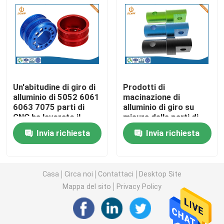
Parti di giro di CNC
Parti di fresatura di CNC
Un'abitudine di giro di
Prodotti di
Recinzioni elettroniche su ordinazione
alluminio di 5052 6061
macinazione di
6063 7075 parti di
alluminio di giro su
CNC ha lavorato il
misura delle parti di
Parti di plastica su ordinazione dell'iniezione
prodotto a macchina
CNC di Ra0.2 Ra3.2
Invia richiesta
Invia richiesta
Stampaggi ad iniezione di plastica
Casa
Circa noi
Contattaci
Desktop Site
la muffa della pressofusione
Mappa del sito
Privacy Policy
I ricambi auto della pressofusione