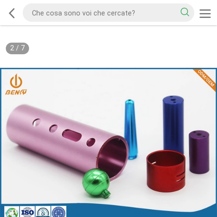
2
/
7