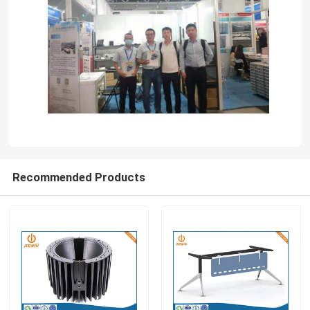
Fatory Tour
Controllo di qualità
Contattaci
notizie
Recommended Products
L'alluminio la pressofusione
Pezzi di ricambio di EV
Pezzi meccanici di CNC