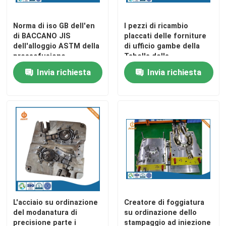
Parti di giro di CNC
Norma di iso GB dell'en
I pezzi di ricambio
di BACCANO JIS
placcati delle forniture
dell'alloggio ASTM della
di ufficio gambe della
pressofusione
Tabella della
Parti di fresatura di CNC
dell'alluminio LED
pressofusione
Invia richiesta
Invia richiesta
Recinzioni elettroniche su ordinazione
Parti di plastica su ordinazione dell'iniezione
Stampaggi ad iniezione di plastica
la muffa della pressofusione
L'acciaio su ordinazione
Creatore di foggiatura
del modanatura di
su ordinazione dello
I ricambi auto della pressofusione
precisione parte i
stampaggio ad iniezione