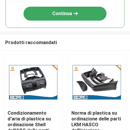
Continua
Prodotti raccomandati
Casa
Prodotti
Condizionamento
Norma di plastica su
d'aria di plastica su
ordinazione delle parti
ordinazione Shell
LKM HASCO
Chi siamo