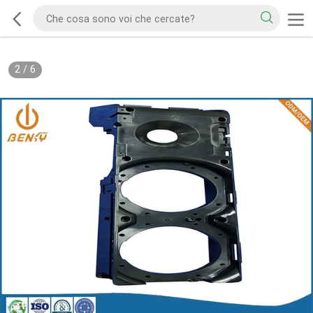
2
/
6