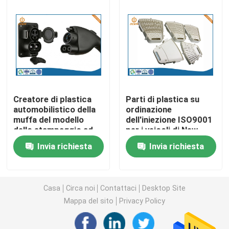
Parti di giro di CNC
Parti di fresatura di CNC
Recinzioni elettroniche su ordinazione
Creatore di plastica
Parti di plastica su
automobilistico della
ordinazione
muffa del modello
dell'iniezione ISO9001
Parti di plastica su ordinazione dell'iniezione
dello stampaggio ad
per i veicoli di New
iniezione del ODM
Energy
Invia richiesta
Invia richiesta
dell'OEM
Stampaggi ad iniezione di plastica
la muffa della pressofusione
Casa
Circa noi
Contattaci
Desktop Site
Mappa del sito
Privacy Policy
I ricambi auto della pressofusione