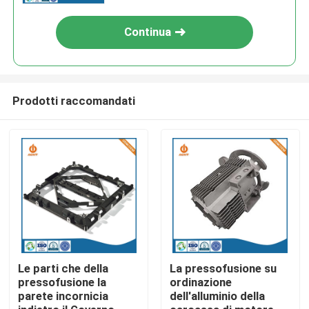
Continua
Prodotti raccomandati
Casa
Prodotti
Le parti che della
La pressofusione su
pressofusione la
ordinazione
parete incornicia
dell'alluminio della
Chi siamo