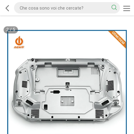
2
/
5