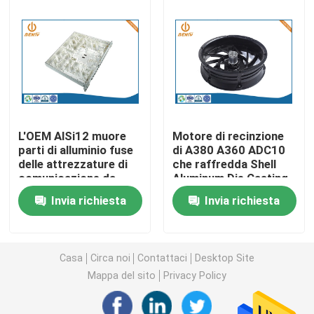
Parti di giro di CNC
Parti di fresatura di CNC
Recinzioni elettroniche su ordinazione
L'OEM AlSi12 muore
Motore di recinzione
parti di alluminio fuse
di A380 A360 ADC10
delle attrezzature di
che raffredda Shell
Parti di plastica su ordinazione dell'iniezione
comunicazione da
Aluminum Die Casting
caso
Invia richiesta
Invia richiesta
Stampaggi ad iniezione di plastica
la muffa della pressofusione
Casa
Circa noi
Contattaci
Desktop Site
Mappa del sito
Privacy Policy
I ricambi auto della pressofusione