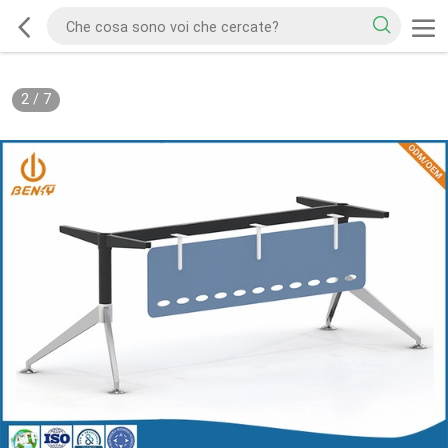
2
/
7