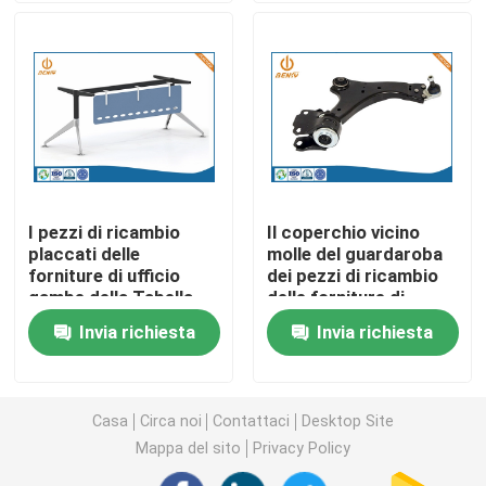
Parti di giro di CNC
Parti di fresatura di CNC
Recinzioni elettroniche su ordinazione
I pezzi di ricambio
Il coperchio vicino
placcati delle
molle del guardaroba
Parti di plastica su ordinazione dell'iniezione
forniture di ufficio
dei pezzi di ricambio
gambe della Tabella
delle forniture di
della pressofusione
ufficio della
Stampaggi ad iniezione di plastica
Invia richiesta
Invia richiesta
pressofusione
la muffa della pressofusione
Casa
Circa noi
Contattaci
Desktop Site
Mappa del sito
Privacy Policy
I ricambi auto della pressofusione