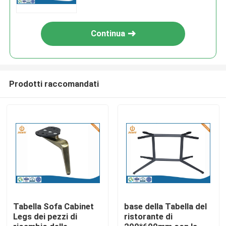
Continua
Prodotti raccomandati
Casa
Prodotti
Tabella Sofa Cabinet
base della Tabella del
Legs dei pezzi di
ristorante di
Chi siamo