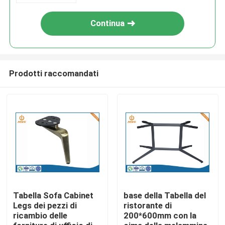
Continua
Prodotti raccomandati
Casa
Prodotti
Tabella Sofa Cabinet
base della Tabella del
Legs dei pezzi di
ristorante di
ricambio delle
200*600mm con la
Chi siamo