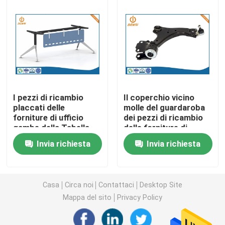
Parti di giro di CNC
Parti di fresatura di CNC
Recinzioni elettroniche su ordinazione
I pezzi di ricambio
Il coperchio vicino
placcati delle
molle del guardaroba
forniture di ufficio
dei pezzi di ricambio
Parti di plastica su ordinazione dell'iniezione
gambe della Tabella
delle forniture di
della pressofusione
ufficio della
Invia richiesta
Invia richiesta
pressofusione
Stampaggi ad iniezione di plastica
la muffa della pressofusione
Casa
Circa noi
Contattaci
Desktop Site
Mappa del sito
Privacy Policy
I ricambi auto della pressofusione