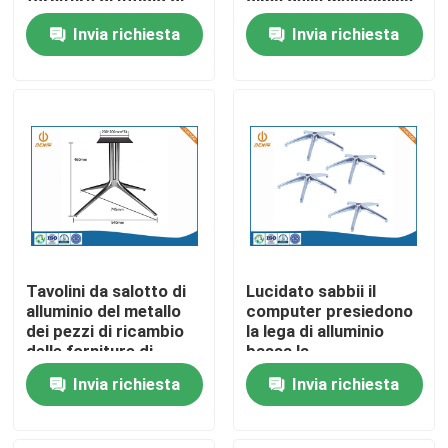
forniture di ufficio di
cima della melammina
iso TS16949
di 1200*700mm
Invia richiesta
Invia richiesta
Fatory Tour
Controllo di qualità
Contattaci
notizie
Tavolini da salotto di
Lucidato sabbii il
L'alluminio la pressofusione
alluminio del metallo
computer presiedono
dei pezzi di ricambio
la lega di alluminio
delle forniture di
bassa la
ufficio ADC12
pressofusione
Pezzi di ricambio di EV
Invia richiesta
Invia richiesta
dell'OEM
Pezzi meccanici di CNC